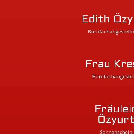
Edith Özy
Bürofachangestellte 
Frau Kre
Bürofachangestel
Fräulei
Özyur
Sonnenschein