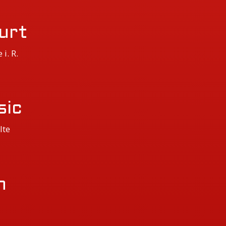
urt
i. R.
sic
lte
n
t