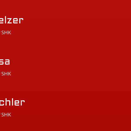
elzer
r SHK
sa
r SHK
chler
r SHK