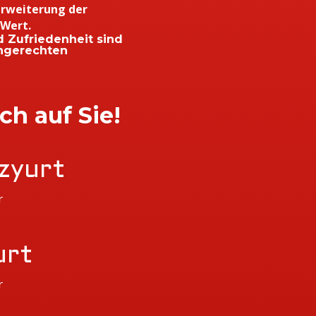
 erweiterung der
 Wert.
nd Zufriedenheit sind
chgerechten
ch auf Sie!
zyurt
r
urt
r